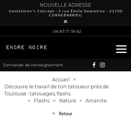
NOUVELLE ADRESSE
Gentlemen's Concept - 2 rue Émile Dewoitine - 31700
CORNEBARRIEU
×
06 83 17 36 62
Demande de renseignement
Accueil
Découvre le travail de ton tatoueur près de
Toulouse : tatouages, flashs
Flashs
Nature
Amanite
Retour