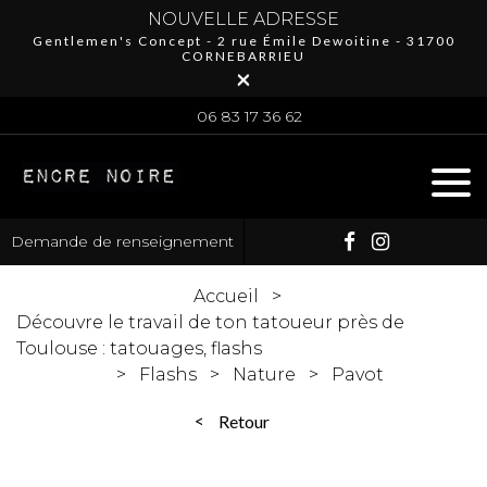
NOUVELLE ADRESSE
Gentlemen's Concept - 2 rue Émile Dewoitine - 31700
CORNEBARRIEU
×
06 83 17 36 62
Demande de renseignement
Accueil
Découvre le travail de ton tatoueur près de
Toulouse : tatouages, flashs
Flashs
Nature
Pavot
Retour