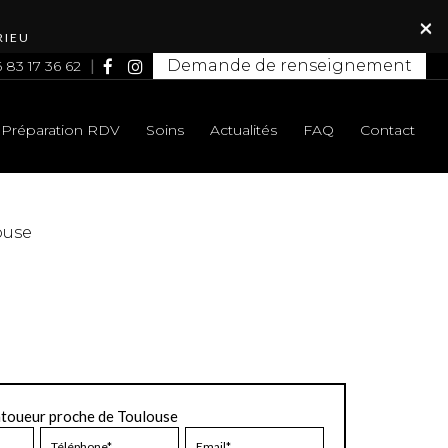
×
RIEU
Demande de renseignement
 83 17 36 62
Préparation RDV
Soins
Actualités
FAQ
Contact
ouse
atoueur proche de Toulouse