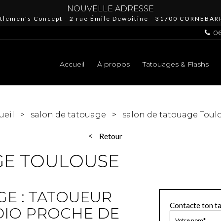
NOUVELLE ADRESSE
tlemen's Concept - 2 rue Émile Dewoitine - 31700 CORNEBAR
06
Accueil
À propos
Tatouages & Flashs
ueil
salon de tatouage
salon de tatouage Toul
Retour
GE TOULOUSE
E : TATOUEUR
Contacte ton t
DIO PROCHE DE