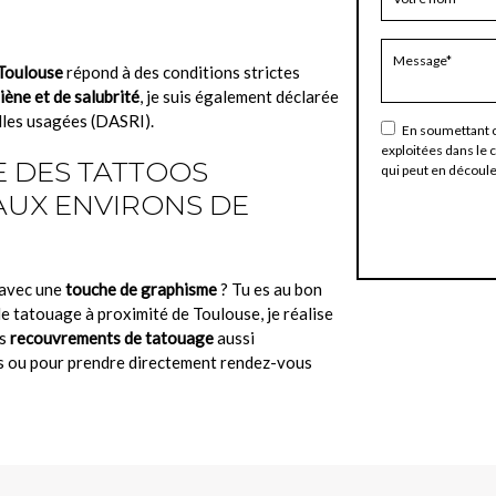
Toulouse
répond à des conditions strictes
ène et de salubrité
, je suis également déclarée
illes usagées (DASRI).
En soumettant ce
exploitées dans le 
E DES TATTOOS
qui peut en découle
AUX ENVIRONS DE
avec une
touche de graphisme
? Tu es au bon
e tatouage à proximité de Toulouse, je réalise
es
recouvrements de tatouage
aussi
s ou pour prendre directement rendez-vous