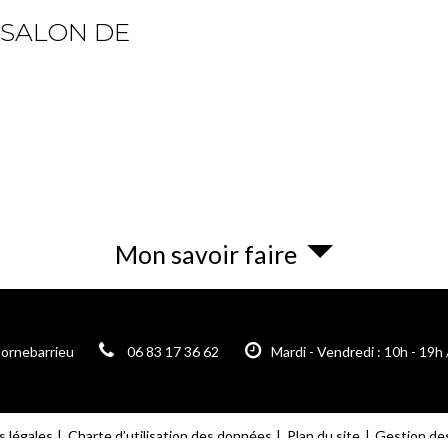
 SALON DE
Mon savoir faire
06 83 17 36 62
Mardi - Vendredi : 10h - 19h 
Cornebarrieu
 légales
Charte d’utilisation des données
Gestion de
Plan du site