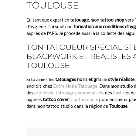
TOULOUSE
En tant que expert en
tatouage
, mon
tattoo shop
vers
d'hygiène. J'ai suivi une
formation aux conditions d’hygi
auprès de l'ARS. Je procède aussi à la collecte des aigu
TON TATOUEUR SPÉCIALIST
BLACKWORK ET RÉALISTES 
TOULOUSE
Si tu aimes les
tatouages noirs et gris
de
style réaliste
endroit, chez
Encre Noire Tatouage
. Dans mon studio d
des
projets de tatouage personnalisés
, des
flashs
et d
appelés
tattoo cover
.
Contacte-moi
pour en savoir plu
dans mon tattoo studio dans la région de
Toulouse
.