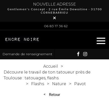
NOUVELLE ADRESSE
Gentlemen's Concept - 2 rue Émile Dewoitine - 31700
CORNEBARRIEU
×
06 83 17 36 62
Demande de renseignement
Accueil
Découvre le travail de ton tatoueur près de
Toulouse : tatouages, flashs
Flashs
Nature
Pavot
Retour