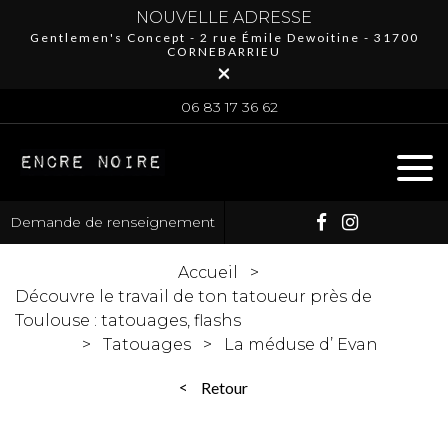
NOUVELLE ADRESSE
Gentlemen's Concept - 2 rue Émile Dewoitine - 31700
CORNEBARRIEU
×
06 83 17 36 62
Demande de renseignement
Accueil
Découvre le travail de ton tatoueur près de
Toulouse : tatouages, flashs
Tatouages
La méduse d’ Evan
Retour