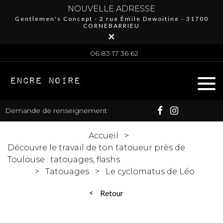
NOUVELLE ADRESSE
Gentlemen's Concept - 2 rue Émile Dewoitine - 31700
CORNEBARRIEU
×
06 83 17 36 62
Demande de renseignement
Accueil
Découvre le travail de ton tatoueur près de
Toulouse : tatouages, flashs
Tatouages
Le cyclomatus de Léo
Retour