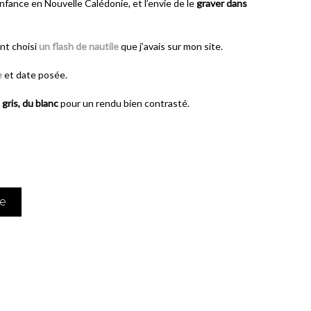
fance en Nouvelle Calédonie, et l’envie de le
graver dans
nt choisi
un flash de nautile
que j’avais sur mon site.
e
et date posée.
 gris, du blanc
pour un rendu bien contrasté.
se