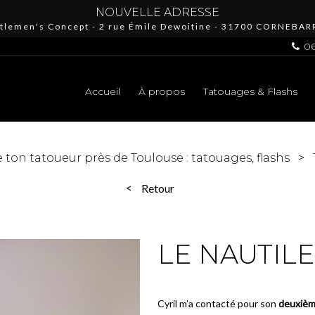
NOUVELLE ADRESSE
tlemen's Concept - 2 rue Émile Dewoitine - 31700 CORNEBAR
06
Accueil
À propos
Tatouages & Flashs
e ton tatoueur près de Toulouse : tatouages, flashs
Retour
LE NAUTILE
Cyril m’a contacté pour son
deuxièm