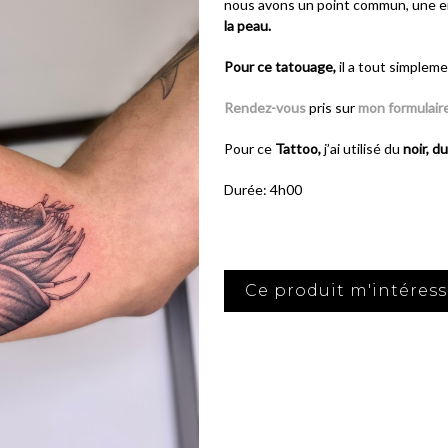
nous avons un point commun, une en
la peau.
Pour ce tatouage,
il a tout simpleme
Rendez-vous
pris sur
mon formulair
Pour ce
Tattoo,
j’ai utilisé du
noir, du
Durée: 4h00
Ce produit m'intéres