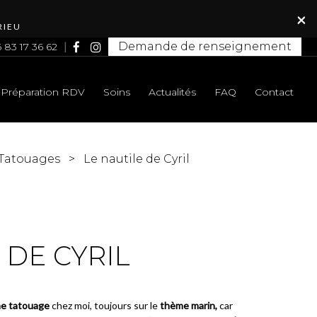
×
RIEU
Demande de renseignement
 83 17 36 62
Préparation RDV
Soins
Actualités
FAQ
Contact
Tatouages
Le nautile de Cyril
 DE CYRIL
e tatouage
chez moi, toujours sur le
thème marin,
car